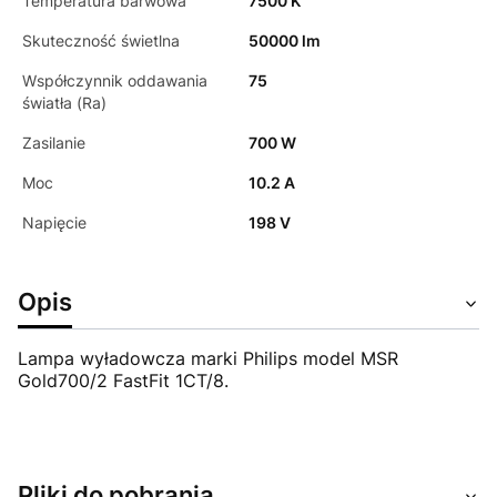
Temperatura barwowa
7500 K
Skuteczność świetlna
50000 lm
Współczynnik oddawania
75
światła (Ra)
Zasilanie
700 W
Moc
10.2 A
Napięcie
198 V
Opis
Lampa wyładowcza marki Philips model MSR
Gold700/2 FastFit 1CT/8.
Pliki do pobrania