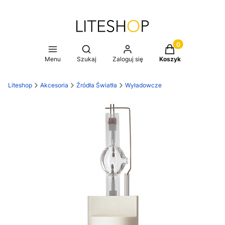
Produkty w koszy
Otwórz wyszukiwarkę
Menu
Szukaj
Zaloguj się
Koszyk
Liteshop
Akcesoria
Źródła Światła
Wyładowcze