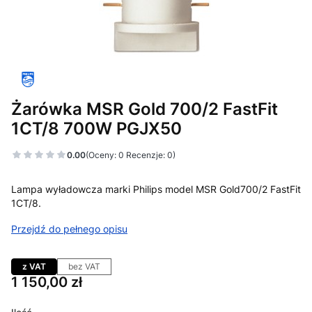
Żarówka MSR Gold 700/2 FastFit
1CT/8 700W PGJX50
0.00
(Oceny: 0 Recenzje: 0)
Lampa wyładowcza marki Philips model MSR Gold700/2 FastFit
1CT/8.
Przejdź do pełnego opisu
z VAT
bez VAT
Cena
1 150,00 zł