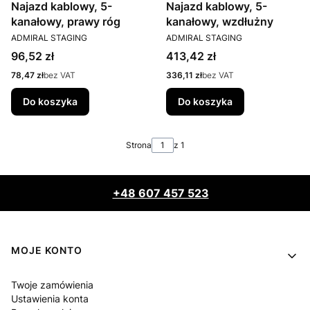
Najazd kablowy, 5-
Najazd kablowy, 5-
kanałowy, prawy róg
kanałowy, wzdłużny
PRODUCENT
PRODUCENT
ADMIRAL STAGING
ADMIRAL STAGING
Cena
Cena
96,52 zł
413,42 zł
Cena
Cena
78,47 zł
bez VAT
336,11 zł
bez VAT
Do koszyka
Do koszyka
Strona
z 1
+48 607 457 523
Linki w stopce
MOJE KONTO
Twoje zamówienia
Ustawienia konta