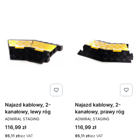
Najazd kablowy, 2-
Najazd kablowy, 2-
kanałowy, lewy róg
kanałowy, prawy róg
PRODUCENT
PRODUCENT
ADMIRAL STAGING
ADMIRAL STAGING
Cena
Cena
116,99 zł
116,99 zł
Cena
Cena
95,11 zł
bez VAT
95,11 zł
bez VAT