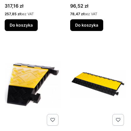
Cena
Cena
317,16 zł
96,52 zł
Cena
Cena
257,85 zł
bez VAT
78,47 zł
bez VAT
Do koszyka
Do koszyka