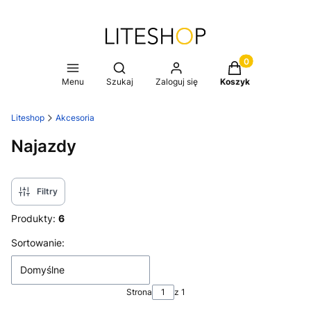
Produkty w koszy
Otwórz wyszukiwarkę
Menu
Szukaj
Zaloguj się
Koszyk
Liteshop
Akcesoria
Najazdy
Filtry
Produkty:
6
Lista produktów
Sortowanie:
Domyślne
Strona
z 1