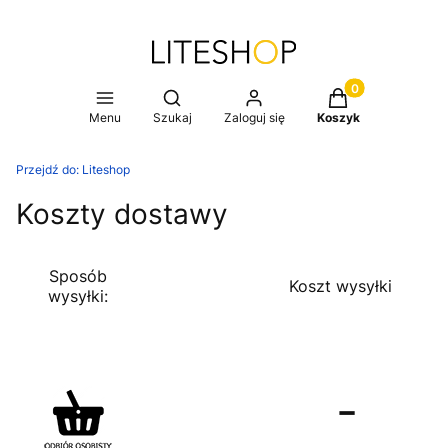
Produkty w koszy
Otwórz wyszukiwarkę
Menu
Szukaj
Zaloguj się
Koszyk
Przejdź do:
Liteshop
Koszty dostawy
Sposób
Koszt wysyłki
wysyłki:
-