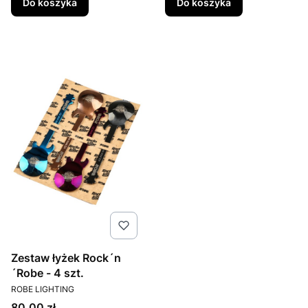
Do koszyka
Do koszyka
Zestaw łyżek Rock´n
´Robe - 4 szt.
PRODUCENT
ROBE LIGHTING
Cena
80,00 zł