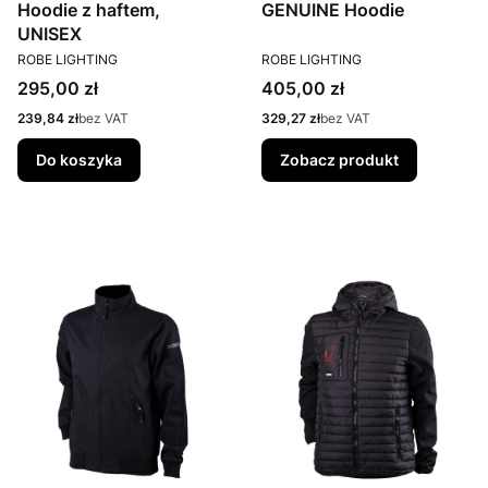
Hoodie z haftem,
GENUINE Hoodie
UNISEX
PRODUCENT
PRODUCENT
ROBE LIGHTING
ROBE LIGHTING
Cena
Cena
295,00 zł
405,00 zł
Cena
Cena
239,84 zł
bez VAT
329,27 zł
bez VAT
Do koszyka
Zobacz produkt