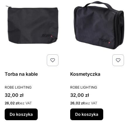
Torba na kable
Kosmetyczka
PRODUCENT
PRODUCENT
ROBE LIGHTING
ROBE LIGHTING
Cena
Cena
32,00 zł
32,00 zł
Cena
Cena
26,02 zł
bez VAT
26,02 zł
bez VAT
Do koszyka
Do koszyka