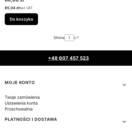
Cena
65,04 zł
bez VAT
Do koszyka
Strona
z 1
+48 607 457 523
Linki w stopce
MOJE KONTO
Twoje zamówienia
Ustawienia konta
Przechowalnia
PŁATNOŚCI I DOSTAWA