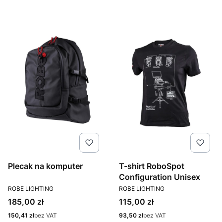
Plecak na komputer
T-shirt RoboSpot
Configuration Unisex
PRODUCENT
PRODUCENT
ROBE LIGHTING
ROBE LIGHTING
Cena
Cena
185,00 zł
115,00 zł
Cena
Cena
150,41 zł
bez VAT
93,50 zł
bez VAT