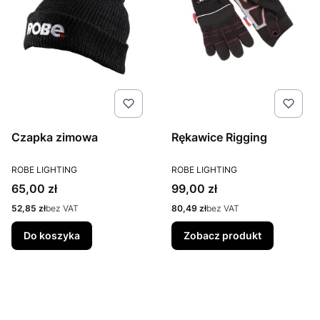
Czapka zimowa
Rękawice Rigging
PRODUCENT
PRODUCENT
ROBE LIGHTING
ROBE LIGHTING
Cena
Cena
65,00 zł
99,00 zł
Cena
Cena
52,85 zł
bez VAT
80,49 zł
bez VAT
Do koszyka
Zobacz produkt