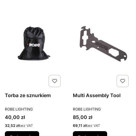
Torba ze sznurkiem
Multi Assembly Tool
PRODUCENT
PRODUCENT
ROBE LIGHTING
ROBE LIGHTING
Cena
Cena
40,00 zł
85,00 zł
Cena
Cena
32,52 zł
bez VAT
69,11 zł
bez VAT