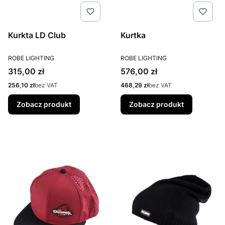
Kurkta LD Club
Kurtka
PRODUCENT
PRODUCENT
ROBE LIGHTING
ROBE LIGHTING
Cena
Cena
315,00 zł
576,00 zł
Cena
Cena
256,10 zł
bez VAT
468,29 zł
bez VAT
Zobacz produkt
Zobacz produkt