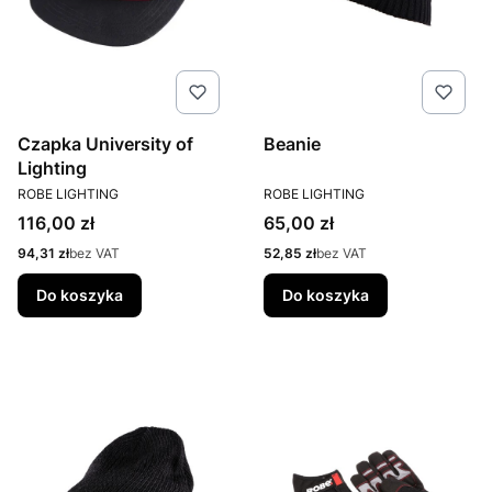
Czapka University of
Beanie
Lighting
PRODUCENT
PRODUCENT
ROBE LIGHTING
ROBE LIGHTING
Cena
Cena
116,00 zł
65,00 zł
Cena
Cena
94,31 zł
bez VAT
52,85 zł
bez VAT
Do koszyka
Do koszyka