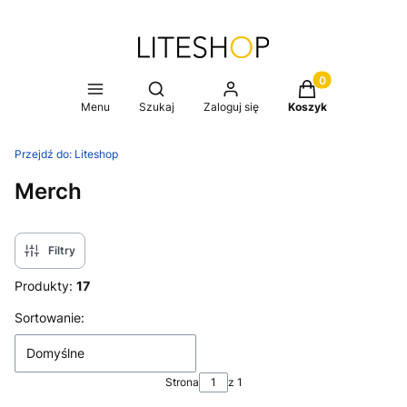
Produkty w koszy
Otwórz wyszukiwarkę
Menu
Szukaj
Zaloguj się
Koszyk
Przejdź do:
Liteshop
Merch
Filtry
Produkty:
17
Lista produktów
Sortowanie:
Domyślne
Strona
z 1