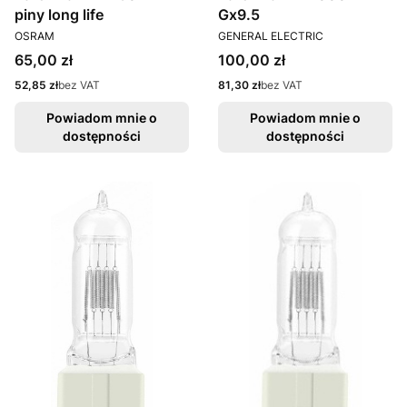
piny long life
Gx9.5
PRODUCENT
PRODUCENT
OSRAM
GENERAL ELECTRIC
Cena
Cena
65,00 zł
100,00 zł
Cena
Cena
52,85 zł
bez VAT
81,30 zł
bez VAT
Powiadom mnie o
Powiadom mnie o
dostępności
dostępności