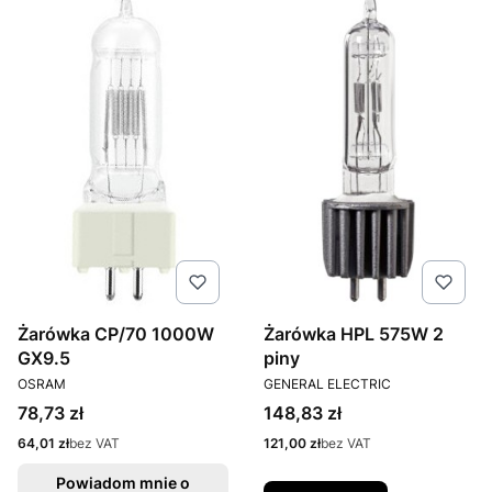
Żarówka CP/70 1000W
Żarówka HPL 575W 2
GX9.5
piny
PRODUCENT
PRODUCENT
OSRAM
GENERAL ELECTRIC
Cena
Cena
78,73 zł
148,83 zł
Cena
Cena
64,01 zł
bez VAT
121,00 zł
bez VAT
Powiadom mnie o