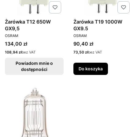
Żarówka T12 650W
Żarówka T19 1000W
GX9,5
GX9.5
PRODUCENT
PRODUCENT
OSRAM
OSRAM
Cena
Cena
134,00 zł
90,40 zł
Cena
Cena
108,94 zł
bez VAT
73,50 zł
bez VAT
Powiadom mnie o
Do koszyka
dostępności