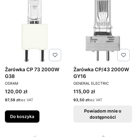
Żarówka CP 73 2000W
Żarówka CP/43 2000W
G38
GY16
PRODUCENT
PRODUCENT
OSRAM
GENERAL ELECTRIC
Cena
Cena
120,00 zł
115,00 zł
Cena
Cena
97,56 zł
bez VAT
93,50 zł
bez VAT
Powiadom mnie o
Do koszyka
dostępności