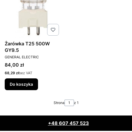
Żarówka T25 500W
GY9.5
PRODUCENT
GENERAL ELECTRIC
Cena
84,00 zł
Cena
68,29 zł
bez VAT
Do koszyka
Strona
z 1
+48 607 457 523