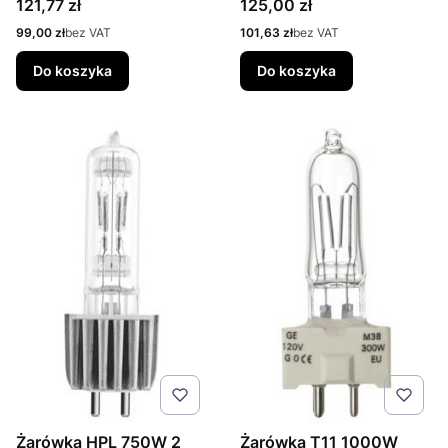
Cena
Cena
121,77 zł
125,00 zł
Cena
Cena
99,00 zł
bez VAT
101,63 zł
bez VAT
Do koszyka
Do koszyka
Żarówka HPL 750W 2
Żarówka T11 1000W