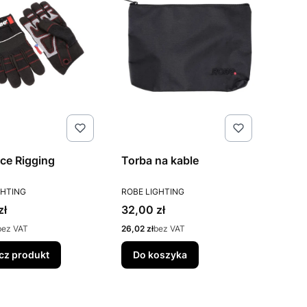
ce Rigging
Torba na kable
ENT
PRODUCENT
GHTING
ROBE LIGHTING
Cena
zł
32,00 zł
Cena
bez VAT
26,02 zł
bez VAT
cz produkt
Do koszyka