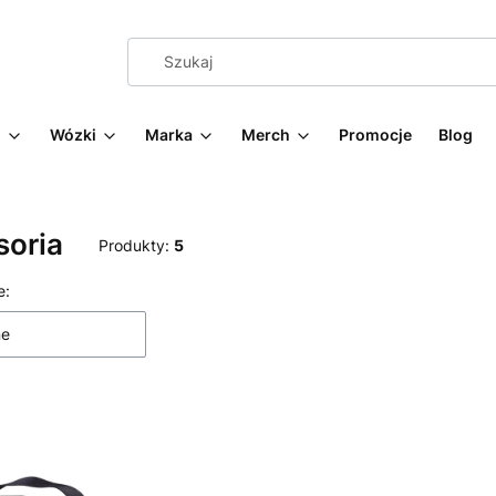
g
Wózki
Marka
Merch
Promocje
Blog
soria
Produkty:
5
 produktów
e:
ne