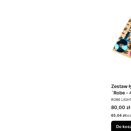
Zestaw ł
´Robe - 
PRODUCEN
ROBE LIGH
Cena
80,00 zł
Cena
65,04 zł
be
Do kos