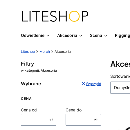
Oświetlenie
Akcesoria
Scena
Riggin
Liteshop
Merch
Akcesoria
Akce
Filtry
w kategorii: Akcesoria
Lista
Sortowani
Wybrane
Wyczyść
Domyśl
CENA
Cena od
Cena do
zł
zł