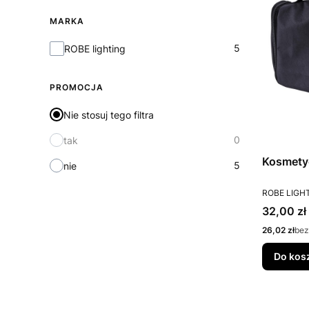
MARKA
Marka
5
ROBE lighting
PROMOCJA
Nie stosuj tego filtra
0
tak
Kosmety
5
nie
PRODUCEN
ROBE LIGH
Cena
32,00 zł
Cena
26,02 zł
bez
Do kos