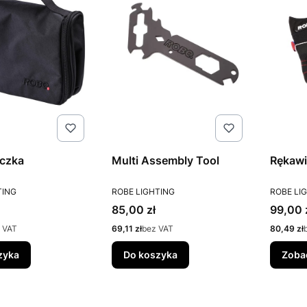
czka
Multi Assembly Tool
Rękawi
T
PRODUCENT
PRODUC
TING
ROBE LIGHTING
ROBE LI
Cena
Cena
85,00 zł
99,00 
Cena
Cena
 VAT
69,11 zł
bez VAT
80,49 zł
zyka
Do koszyka
Zoba