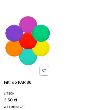
Filtr do PAR 36
PRODUCENT
LITECH
Cena
3,50 zł
Cena
2,85 zł
bez VAT