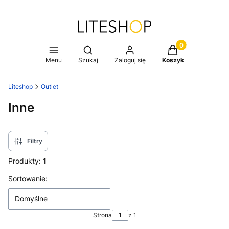
Produkty w koszy
Otwórz wyszukiwarkę
Menu
Szukaj
Zaloguj się
Koszyk
Liteshop
Outlet
Inne
Filtry
Produkty:
1
Lista produktów
Sortowanie:
Domyślne
Strona
z 1