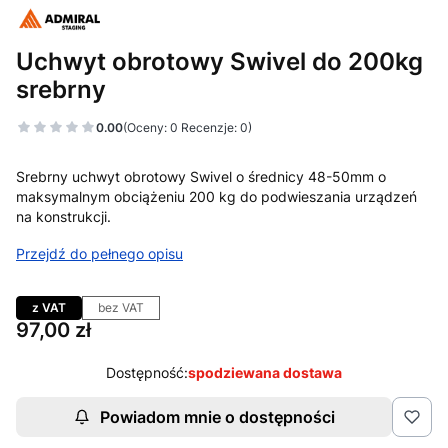
Uchwyt obrotowy Swivel do 200kg
srebrny
0.00
(Oceny: 0 Recenzje: 0)
Srebrny uchwyt obrotowy Swivel o średnicy 48-50mm o
maksymalnym obciążeniu 200 kg do podwieszania urządzeń
na konstrukcji.
Przejdź do pełnego opisu
z VAT
bez VAT
Cena
97,00 zł
Dostępność:
spodziewana dostawa
Powiadom mnie o dostępności