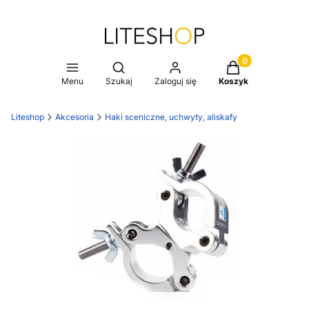
Produkty w koszy
Otwórz wyszukiwarkę
Menu
Szukaj
Zaloguj się
Koszyk
Liteshop
Akcesoria
Haki sceniczne, uchwyty, aliskafy