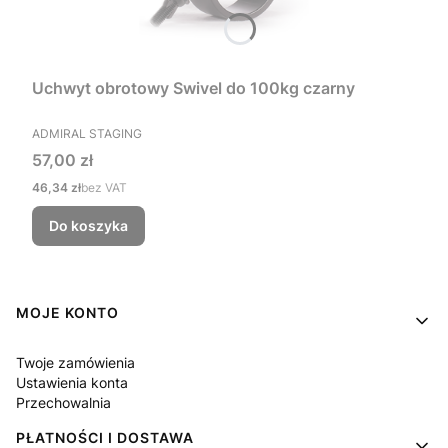
Uchwyt obrotowy Swivel do 100kg czarny
PRODUCENT
ADMIRAL STAGING
Cena
57,00 zł
Cena
46,34 zł
bez VAT
Do koszyka
Linki w stopce
MOJE KONTO
Twoje zamówienia
Ustawienia konta
Przechowalnia
PŁATNOŚCI I DOSTAWA