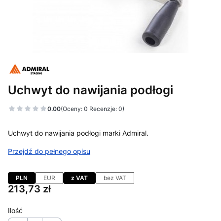
Uchwyt do nawijania podłogi
0.00
(Oceny: 0 Recenzje: 0)
Uchwyt do nawijania podłogi marki Admiral.
Przejdź do pełnego opisu
PLN
EUR
z VAT
bez VAT
Cena
213,73 zł
Ilość