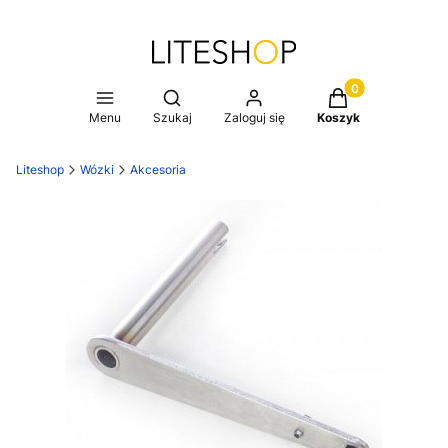
Produkty w koszy
Otwórz wyszukiwarkę
Menu
Szukaj
Zaloguj się
Koszyk
Liteshop
Wózki
Akcesoria