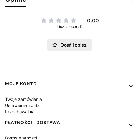
0.00
Liczba ocen: 0
Oceń i opisz
Linki w stopce
MOJE KONTO
Twoje zamówienia
Ustawienia konta
Przechowalnia
PŁATNOŚCI I DOSTAWA
Formy płatności