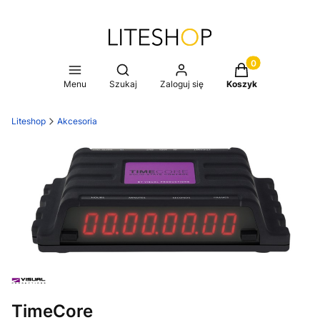
Produkty w koszy
Otwórz wyszukiwarkę
Menu
Szukaj
Zaloguj się
Koszyk
Liteshop
Akcesoria
TimeCore