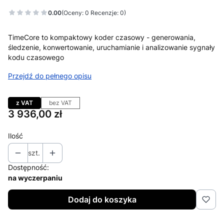
0.00
(Oceny: 0 Recenzje: 0)
TimeCore to kompaktowy koder czasowy - generowania,
śledzenie, konwertowanie, uruchamianie i analizowanie sygnały
kodu czasowego
Przejdź do pełnego opisu
z VAT
bez VAT
Cena
3 936,00 zł
Ilość
szt.
Dostępność:
na wyczerpaniu
Dodaj do koszyka