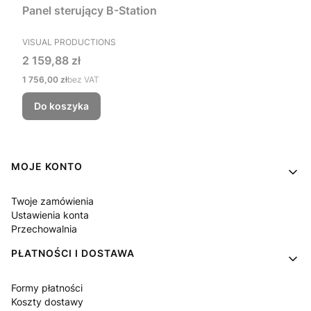
Panel sterujący B-Station
PRODUCENT
VISUAL PRODUCTIONS
Cena
2 159,88 zł
Cena
1 756,00 zł
bez VAT
Do koszyka
Linki w stopce
MOJE KONTO
Twoje zamówienia
Ustawienia konta
Przechowalnia
PŁATNOŚCI I DOSTAWA
Formy płatności
Koszty dostawy