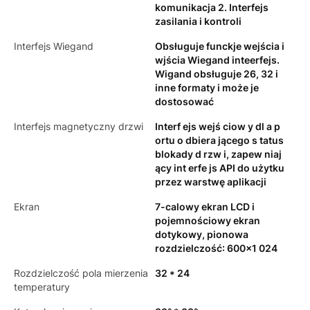
komunikacja 2. Interfejs
zasilania i kontroli
Interfejs Wiegand
Obsługuje funckje wejścia i
wjścia Wiegand inteerfejs.
Wigand obsługuje 26, 32 i
inne formaty i może je
dostosować
Interfejs magnetyczny drzwi
Interf ejs wejś ciow y dl a p
ortu o dbiera jącego s tatus
blokady d rzw i, zapew niaj
ący int erfe js API do użytku
przez warstwę aplikacji
Ekran
7-calowy ekran LCD i
pojemnościowy ekran
dotykowy, pionowa
rozdzielczość: 600x1 024
Rozdzielczość pola mierzenia
32 * 24
temperatury