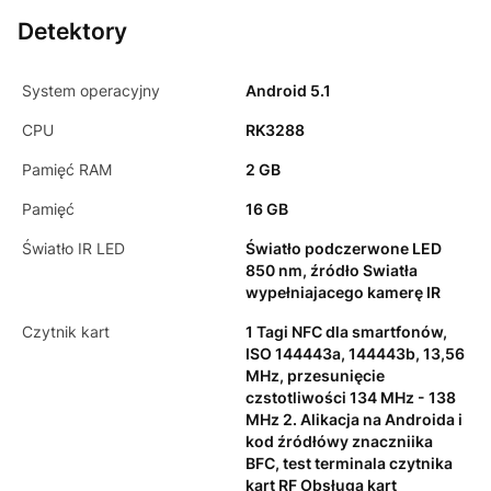
Detektory
System operacyjny
Android 5.1
CPU
RK3288
Pamięć RAM
2 GB
Pamięć
16 GB
Światło IR LED
Światło podczerwone LED
850 nm, źródło Swiatła
wypełniajacego kamerę IR
Czytnik kart
1 Tagi NFC dla smartfonów,
ISO 144443a, 144443b, 13,56
MHz, przesunięcie
czstotliwości 134 MHz - 138
MHz 2. Alikacja na Androida i
kod źródłówy znaczniika
BFC, test terminala czytnika
kart RF Obsługa kart