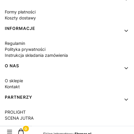
Formy płatności
Koszty dostawy
INFORMACJE
Regulamin
Polityka prywatności
Instrukcja składania zamówienia
O NAS
O sklepie
Kontakt
PARTNERZY
PROLIGHT
SCENA JUTRA
Produkty w koszyku: 0. Zobacz szczegóły
Sklep internetowy
Shoper.pl