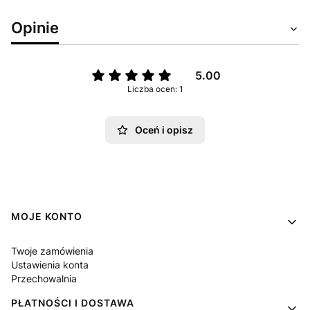
Opinie
5.00
Liczba ocen: 1
Oceń i opisz
Linki w stopce
MOJE KONTO
Twoje zamówienia
Ustawienia konta
Przechowalnia
PŁATNOŚCI I DOSTAWA