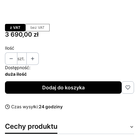
Warianty urządzeń Protekt
Urządzenie
Urządzenie + stojak 120 cm
(+1 223,00 zł)
z VAT
bez VAT
Cena
3 690,00 zł
Ilość
szt.
Dostępność:
duża ilość
Dodaj do koszyka
Czas wysyłki:
24 godziny
Cechy produktu