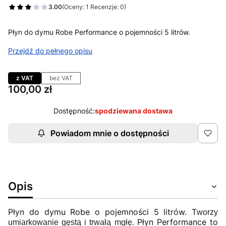
3.00
(Oceny: 1 Recenzje: 0)
Płyn do dymu Robe Performance o pojemności 5 litrów.
Przejdź do pełnego opisu
z VAT
bez VAT
Cena
100,00 zł
Dostępność:
spodziewana dostawa
Powiadom mnie o dostępności
Opis
Płyn do dymu Robe o pojemności 5 litrów. T
worzy
Płyn Performance to
umiarkowanie gęstą i trwałą mgłę.