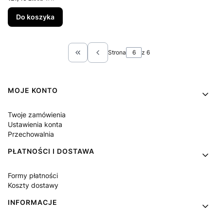
Do koszyka
Strona
z 6
Wróć do pierwszej strony z produktami
Linki w stopce
MOJE KONTO
Twoje zamówienia
Ustawienia konta
Przechowalnia
PŁATNOŚCI I DOSTAWA
Formy płatności
Koszty dostawy
INFORMACJE