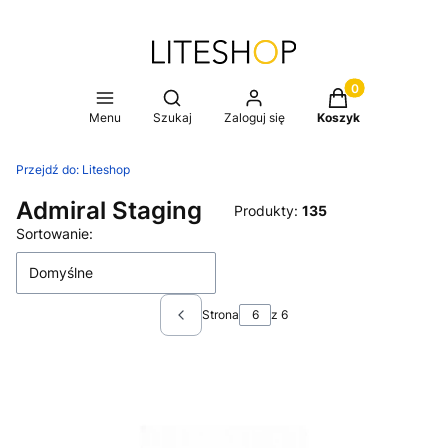
Produkty w koszy
Otwórz wyszukiwarkę
Menu
Szukaj
Zaloguj się
Koszyk
Przejdź do:
Liteshop
Admiral Staging
Produkty:
135
Lista produktów
Sortowanie:
Domyślne
Strona
z 6
Poprzednie produkty