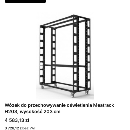
Wózek do przechowywanie oświetlenia Meatrack
H203, wysokość 203 cm
Cena
4 583,13 zł
Cena
3 726,12 zł
bez VAT