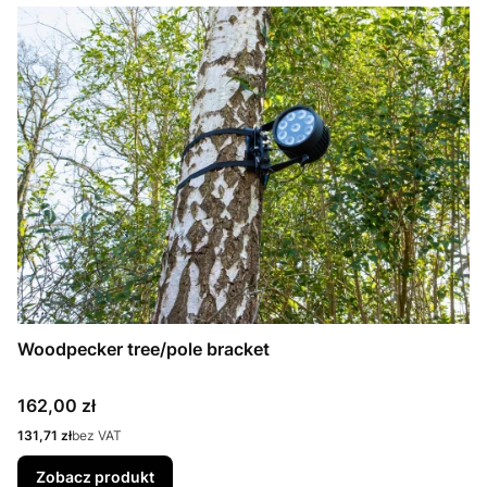
Woodpecker tree/pole bracket
Cena
162,00 zł
Cena
131,71 zł
bez VAT
Zobacz produkt