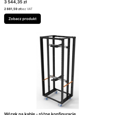
Cena
3 544,35 zł
Cena
2 881,59 zł
bez VAT
Zobacz produkt
Wózek na kable - różne konfiguracje