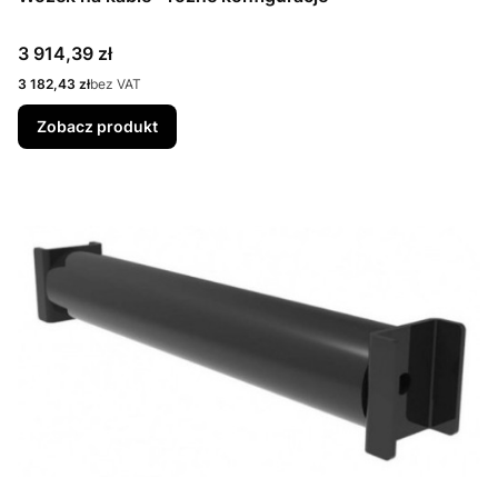
Cena
3 914,39 zł
Cena
3 182,43 zł
bez VAT
Zobacz produkt