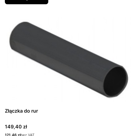
Złączka do rur
Cena
149,40 zł
Cena
121,46 zł
bez VAT