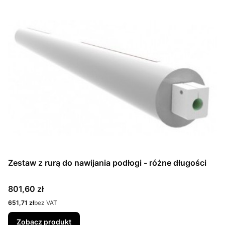
Zestaw z rurą do nawijania podłogi - różne długości
Cena
801,60 zł
Cena
651,71 zł
bez VAT
Zobacz produkt