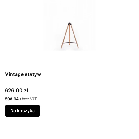
Vintage statyw
Cena
626,00 zł
Cena
508,94 zł
bez VAT
Do koszyka