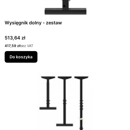
Wysięgnik dolny - zestaw
Cena
513,64 zł
Cena
417,59 zł
bez VAT
Do koszyka