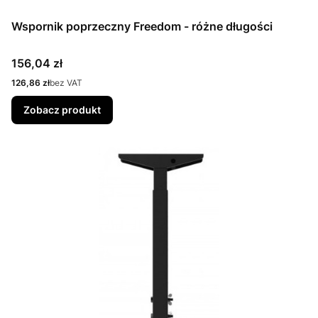
Wspornik poprzeczny Freedom - różne długości
Cena
156,04 zł
Cena
126,86 zł
bez VAT
Zobacz produkt