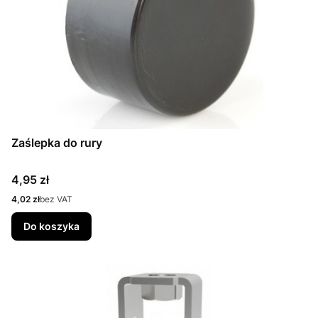
Zaślepka do rury
Cena
4,95 zł
Cena
4,02 zł
bez VAT
Do koszyka