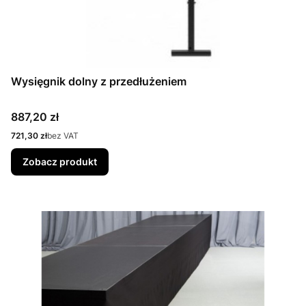
Wysięgnik dolny z przedłużeniem
Cena
887,20 zł
Cena
721,30 zł
bez VAT
Zobacz produkt