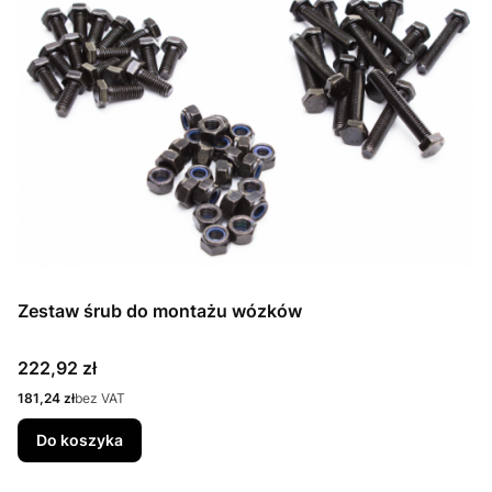
Zestaw śrub do montażu wózków
Cena
222,92 zł
Cena
181,24 zł
bez VAT
Do koszyka