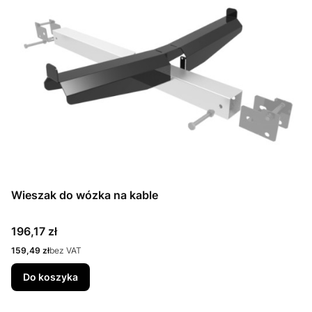
Wieszak do wózka na kable
Cena
196,17 zł
Cena
159,49 zł
bez VAT
Do koszyka