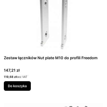
Zestaw łączników Nut plate M10 do profili Freedom
Cena
147,21 zł
Cena
119,68 zł
bez VAT
Do koszyka