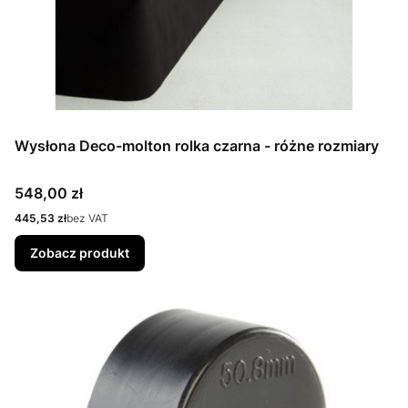
Wysłona Deco-molton rolka czarna - różne rozmiary
Cena
548,00 zł
Cena
445,53 zł
bez VAT
Zobacz produkt