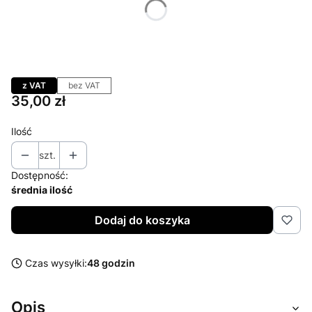
*
rodzaj
Arkusz
z VAT
bez VAT
Cena
35,00 zł
Ilość
szt.
Dostępność:
średnia ilość
Dodaj do koszyka
Czas wysyłki:
48 godzin
Opis