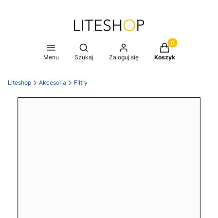
Produkty w koszy
Otwórz wyszukiwarkę
Menu
Szukaj
Zaloguj się
Koszyk
Liteshop
Akcesoria
Filtry