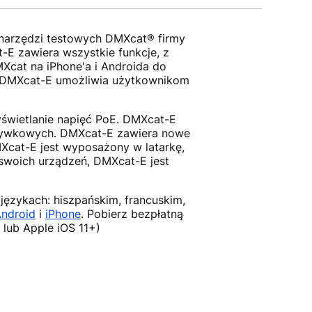
 narzędzi testowych DMXcat® firmy
-E zawiera wszystkie funkcje, z
Xcat na iPhone'a i Androida do
owy DMXcat-E umożliwia użytkownikom
yświetlanie napięć PoE. DMXcat-E
zrywkowych. DMXcat-E zawiera nowe
MXcat-E jest wyposażony w latarkę,
swoich urządzeń, DMXcat-E jest
językach: hiszpańskim, francuskim,
ndroid
i
iPhone
. Pobierz bezpłatną
lub Apple iOS 11+)