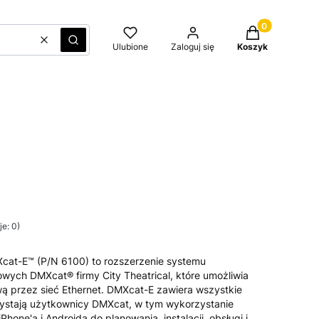
Produkty w kos
Wyczyść
Szukaj
Ulubione
Zaloguj się
Koszyk
e: 0)
Xcat-E™ (P/N 6100) to rozszerzenie systemu
owych DMXcat® firmy City Theatrical, które umożliwia
wą przez sieć Ethernet. DMXcat-E zawiera wszystkie
rzystają użytkownicy DMXcat, w tym wykorzystanie
Phone'a i Androida do planowania, instalacji, obsługi i