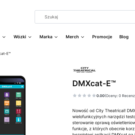
g
Wózki
Marka
Merch
Promocje
Blog
at-E™
DMXcat-E™
0.00
(Oceny: 0 Recenzj
Nowość od City Theatrical! DM
wielofunkcyjnych narzędzi test
sterowanie oprawą oświetlenio
funkcje, z których obecnie ko
bezpłatnej aplikacji DMXcat na i