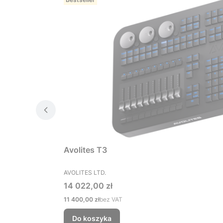
Avolites T3
PRODUCENT
AVOLITES LTD.
Cena
14 022,00 zł
Cena
11 400,00 zł
bez VAT
Do koszyka