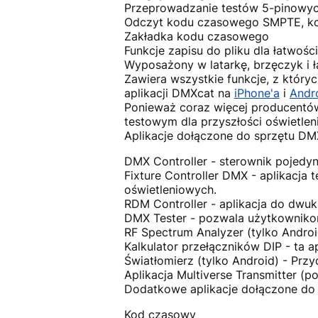
Przeprowadzanie testów 5-pinowych
Odczyt kodu czasowego SMPTE, ko
Zakładka kodu czasowego
Funkcje zapisu do pliku dla łatwośc
Wyposażony w latarkę, brzęczyk i 
Zawiera wszystkie funkcje, z który
aplikacji DMXcat na
iPhone'a
i
Andr
Ponieważ coraz więcej producentó
testowym dla przyszłości oświetleni
Aplikacje dołączone do sprzętu DM
DMX Controller - sterownik pojedy
Fixture Controller DMX - aplikacj
oświetleniowych.
RDM Controller - aplikacja do dwuk
DMX Tester - pozwala użytkowniko
RF Spectrum Analyzer (tylko Android)
Kalkulator przełączników DIP - ta 
Światłomierz (tylko Android) - Prz
Aplikacja Multiverse Transmitter (p
Dodatkowe aplikacje dołączone do 
Kod czasowy