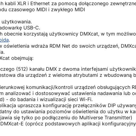
 kabli XLR i Ethernet za pomocą dołączonego zewnętrzne
du czasowego MIDI i zwykłego MIDI
i użytkowania.
ładowarkę USB-C.
ch obecnie korzystają użytkownicy DMXcat, w tym możliwoś
oida
.
w oświetlenia wdraża RDM Net do swoich urządzeń, DMXca
a.
Xcat obejmują:
nczego (512) kanału DMX z dwoma interfejsami użytkownik
a testowa dla urządzeń z wieloma atrybutami z wbudowaną
ierunkowej komunikacji/kontroli urządzeń obsługujących 
m analizować i dostosowywać ustawienia nadawania lub o
 - do badania i wizualizacji sieci Wi-Fi.
aplikacja upraszcza konfigurację przełączników DIP używa
ydatny do ustawiania poziomów oświetlenia do użytku w k
ojawia się tylko po podłączeniu do Multiverse Transmitter)
DMXcat-E (oprócz podstawowych aplikacji konfiguracyjny