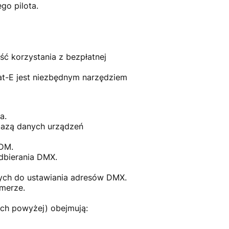
go pilota.
ć korzystania z bezpłatnej
t-E jest niezbędnym narzędziem
a.
 bazą danych urządzeń
RDM.
dbierania DMX.
nych do ustawiania adresów DMX.
amerze.
ch powyżej) obejmują: