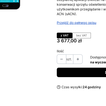
konserwacji sprzętu oświetleni
użytkownikom przeglądanie i wy
ACN (sACN).
Przejdź do pełnego opisu
z VAT
bez VAT
Cena
3 677,00 zł
Ilość
Dostępno
szt.
na wycze
Czas wysyłki:
24 godziny