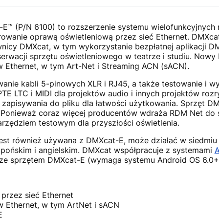
-E™ (P/N 6100) to rozszerzenie systemu wielofunkcyjnych
terowanie oprawą oświetleniową przez sieć Ethernet. DMXcat
nicy DMXcat, w tym wykorzystanie bezpłatnej aplikacji DM
konserwacji sprzętu oświetleniowego w teatrze i studiu. N
w Ethernet, w tym Art-Net i Streaming ACN (sACN).
anie kabli 5-pinowych XLR i RJ45, a także testowanie i w
TE LTC i MIDI dla projektów audio i innych projektów ro
zapisywania do pliku dla łatwości użytkowania. Sprzęt D
. Ponieważ coraz więcej producentów wdraża RDM Net do 
rzędziem testowym dla przyszłości oświetlenia.
jest również używana z DMXcat-E, może działać w siedmiu 
japońskim i angielskim. DMXcat współpracuje z systemami
A
 ze sprzętem DMXcat-E (wymaga systemu Android OS 6.0+ 
przez sieć Ethernet
w Ethernet, w tym ArtNet i sACN
E