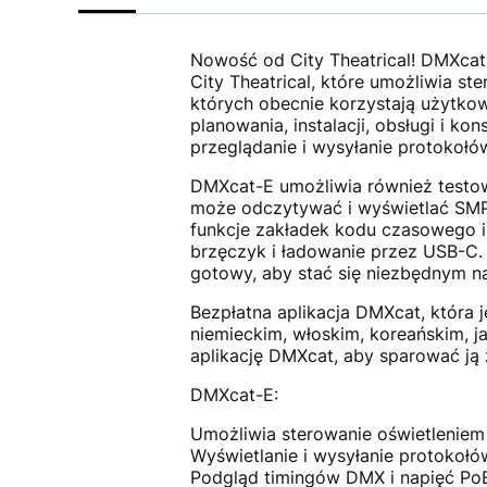
Nowość od City Theatrical! DMXcat
City Theatrical, które umożliwia s
których obecnie korzystają użytkow
planowania, instalacji, obsługi i 
przeglądanie i wysyłanie protokołó
DMXcat-E umożliwia również testow
może odczytywać i wyświetlać SMP
funkcje zakładek kodu czasowego i 
brzęczyk i ładowanie przez USB-C
gotowy, aby stać się niezbędnym na
Bezpłatna aplikacja DMXcat, która 
niemieckim, włoskim, koreańskim, 
aplikację DMXcat, aby sparować ją
DMXcat-E:
Umożliwia sterowanie oświetleniem 
Wyświetlanie i wysyłanie protokołó
Podgląd timingów DMX i napięć Po