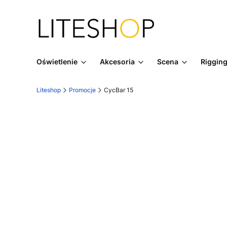
Oświetlenie
Akcesoria
Scena
Riggin
Liteshop
Promocje
CycBar 15