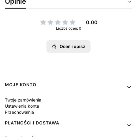
Opinie
0.00
Liczba ocen: 0
Oceń i opisz
Linki w stopce
MOJE KONTO
Twoje zamówienia
Ustawienia konta
Przechowalnia
PŁATNOŚCI I DOSTAWA