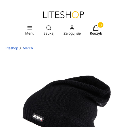
Produkty w koszy
Otwórz wyszukiwarkę
Menu
Szukaj
Zaloguj się
Koszyk
Liteshop
Merch