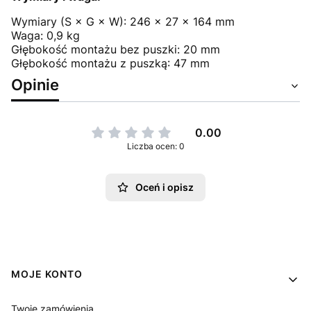
Wymiary (S × G × W): 246 × 27 × 164 mm
Waga: 0,9 kg
Głębokość montażu bez puszki: 20 mm
Głębokość montażu z puszką: 47 mm
Opinie
0.00
Liczba ocen: 0
Oceń i opisz
Linki w stopce
MOJE KONTO
Twoje zamówienia