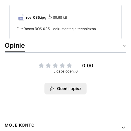
ros_035.jpg
89.68 kB
Filtr Rosco ROS 035 - dokumentacja techniczna
Opinie
0.00
Liczba ocen: 0
Oceń i opisz
Linki w stopce
MOJE KONTO