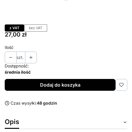
*
rodzaj
Arkusz
Rolka
z VAT
bez VAT
Cena
27,00 zł
Ilość
szt.
Dostępność:
średnia ilość
Dodaj do koszyka
Czas wysyłki:
48 godzin
Opis