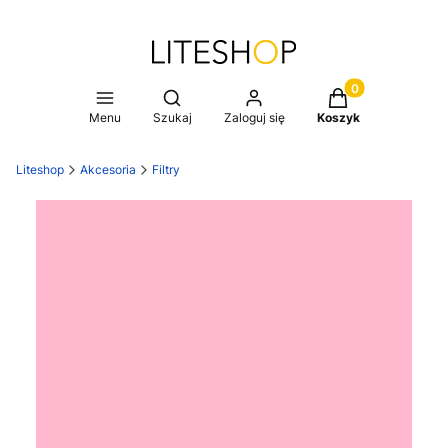
Produkty w koszy
Otwórz wyszukiwarkę
Menu
Szukaj
Zaloguj się
Koszyk
Liteshop
Akcesoria
Filtry