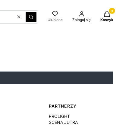
Produkty w kos
Wyczyść
Szukaj
Ulubione
Zaloguj się
Koszyk
PARTNERZY
PROLIGHT
SCENA JUTRA