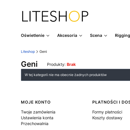
Oświetlenie
Akcesoria
Scena
Riggin
Liteshop
Geni
Geni
Produkty:
Brak
Lista produktów
W tej kategorii nie ma obecnie żadnych produktów
Linki w stopce
MOJE KONTO
PŁATNOŚCI I D
Twoje zamówienia
Formy płatności
Ustawienia konta
Koszty dostawy
Przechowalnia