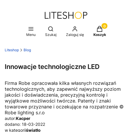
Produkty w koszy
Otwórz wyszukiwarkę
Menu
Szukaj
Zaloguj się
Koszyk
Liteshop
Blog
Innowacje technologiczne LED
Firma Robe opracowała kilka własnych rozwiązań
technologicznych, aby zapewnić najwyższy poziom
jakości i doświadczenia, precyzyjną kontrolę i
wyjątkowe możliwości twórcze. Patenty i znaki
towarowe przyznane i oczekujące na rozpatrzenie ©
Robe lighting s.r.o
autor:
Kacper
dodano: 18-03-2022
w kategorii
światło