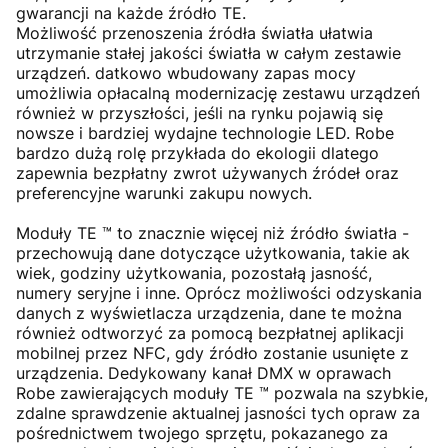
gwarancji na każde źródło TE.
Możliwość przenoszenia źródła światła ułatwia
utrzymanie stałej jakości światła w całym zestawie
urządzeń. datkowo wbudowany zapas mocy
umożliwia opłacalną modernizację zestawu urządzeń
również w przyszłości, jeśli na rynku pojawią się
nowsze i bardziej wydajne technologie LED. Robe
bardzo dużą rolę przykłada do ekologii dlatego
zapewnia bezpłatny zwrot używanych źródeł oraz
preferencyjne warunki zakupu nowych.
Moduły TE ™ to znacznie więcej niż źródło światła -
przechowują dane dotyczące użytkowania, takie ak
wiek, godziny użytkowania, pozostałą jasność,
numery seryjne i inne. Oprócz możliwości odzyskania
danych z wyświetlacza urządzenia, dane te można
również odtworzyć za pomocą bezpłatnej aplikacji
mobilnej przez NFC, gdy źródło zostanie usunięte z
urządzenia. Dedykowany kanał DMX w oprawach
Robe zawierających moduły TE ™ pozwala na szybkie,
zdalne sprawdzenie aktualnej jasności tych opraw za
pośrednictwem twojego sprzętu, pokazanego za