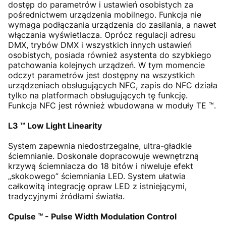
dostęp do parametrów i ustawień osobistych za
pośrednictwem urządzenia mobilnego. Funkcja nie
wymaga podłączania urządzenia do zasilania, a nawet
włączania wyświetlacza. Oprócz regulacji adresu
DMX, trybów DMX i wszystkich innych ustawień
osobistych, posiada również asystenta do szybkiego
patchowania kolejnych urządzeń. W tym momencie
odczyt parametrów jest dostępny na wszystkich
urządzeniach obsługujących NFC, zapis do NFC działa
tylko na platformach obsługujących tę funkcję.
Funkcja NFC jest również wbudowana w moduły TE ™.
L3 ™ Low Light Linearity
System zapewnia niedostrzegalne, ultra-gładkie
ściemnianie. Doskonale dopracowuje wewnętrzną
krzywą ściemniacza do 18 bitów i niweluje efekt
„skokowego” ściemniania LED. System ułatwia
całkowitą integrację opraw LED z istniejącymi,
tradycyjnymi źródłami światła.
Cpulse ™ - Pulse Width Modulation Control