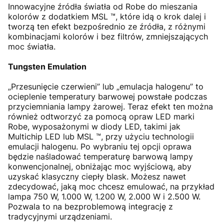
Innowacyjne źródła światła od Robe do mieszania
kolorów z dodatkiem MSL ™, które idą o krok dalej i
tworzą ten efekt bezpośrednio ze źródła, z różnymi
kombinacjami kolorów i bez filtrów, zmniejszających
moc światła.
Tungsten Emulation
„Przesunięcie czerwieni” lub „emulacja halogenu” to
ocieplenie temperatury barwowej powstałe podczas
przyciemniania lampy żarowej. Teraz efekt ten można
również odtworzyć za pomocą opraw LED marki
Robe, wyposażonymi w diody LED, takimi jak
Multichip LED lub MSL ™, przy użyciu technologii
emulacji halogenu. Po wybraniu tej opcji oprawa
będzie naśladować temperaturę barwową lampy
konwencjonalnej, obniżając moc wyjściową, aby
uzyskać klasyczny ciepły blask. Możesz nawet
zdecydować, jaką moc chcesz emulować, na przykład
lampa 750 W, 1.000 W, 1.200 W, 2.000 W i 2.500 W.
Pozwala to na bezproblemową integrację z
tradycyjnymi urządzeniami.