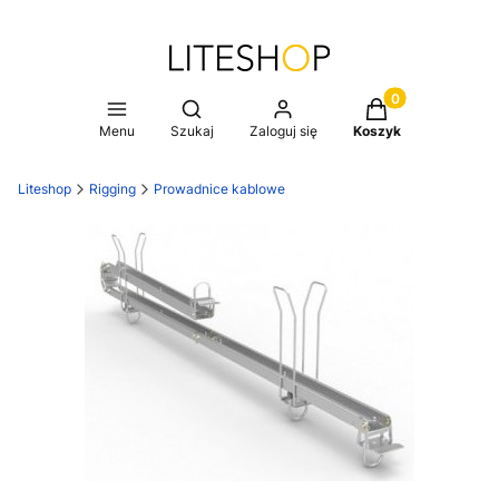
Produkty w koszy
Otwórz wyszukiwarkę
Menu
Szukaj
Zaloguj się
Koszyk
Liteshop
Rigging
Prowadnice kablowe