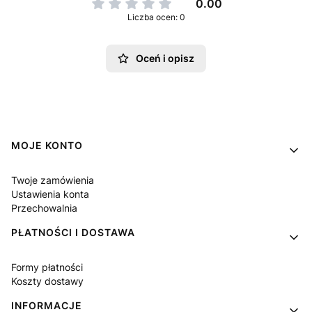
0.00
Liczba ocen: 0
Oceń i opisz
Linki w stopce
MOJE KONTO
Twoje zamówienia
Ustawienia konta
Przechowalnia
PŁATNOŚCI I DOSTAWA
Formy płatności
Koszty dostawy
INFORMACJE