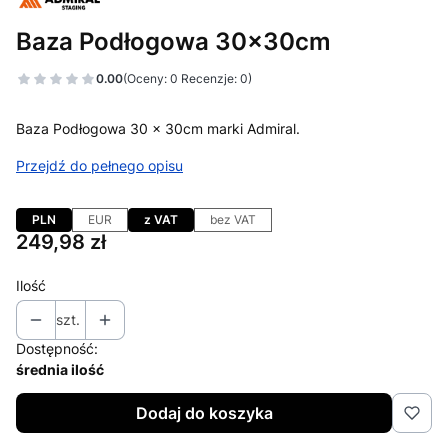
Baza Podłogowa 30x30cm
0.00
(Oceny: 0 Recenzje: 0)
Baza Podłogowa 30 x 30cm marki Admiral.
Przejdź do pełnego opisu
PLN
EUR
z VAT
bez VAT
Cena
249,98 zł
Ilość
szt.
Dostępność:
średnia ilość
Dodaj do koszyka