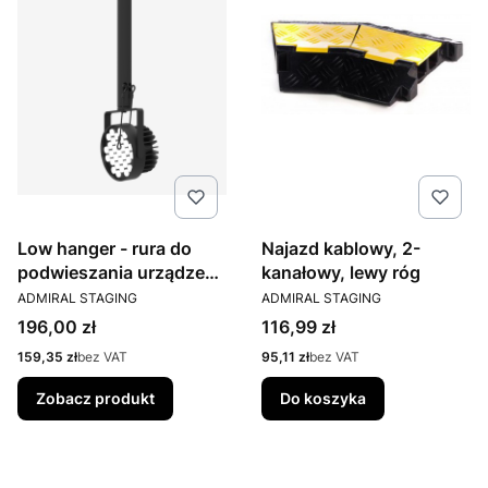
Low hanger - rura do
Najazd kablowy, 2-
podwieszania urządzeń,
kanałowy, lewy róg
PRODUCENT
PRODUCENT
czarna - różne długości
ADMIRAL STAGING
ADMIRAL STAGING
Cena
Cena
196,00 zł
116,99 zł
Cena
Cena
159,35 zł
bez VAT
95,11 zł
bez VAT
Zobacz produkt
Do koszyka