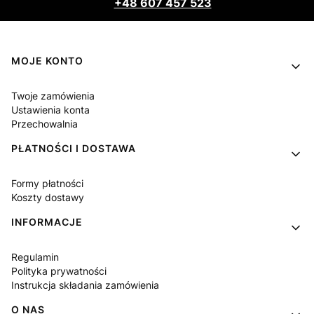
+48 607 457 523
Linki w stopce
MOJE KONTO
Twoje zamówienia
Ustawienia konta
Przechowalnia
PŁATNOŚCI I DOSTAWA
Formy płatności
Koszty dostawy
INFORMACJE
Regulamin
Polityka prywatności
Instrukcja składania zamówienia
O NAS