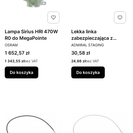
Lampa Sirius HRI 470W
Lekka linka
R0 do MegaPointe
zabezpieczająca z
PRODUCENT
PRODUCENT
pętelką i karabinczykiem
OSRAM
ADMIRAL STAGING
60cm
Cena
Cena
1 652,57 zł
30,58 zł
Cena
Cena
1 343,55 zł
bez VAT
24,86 zł
bez VAT
Do koszyka
Do koszyka