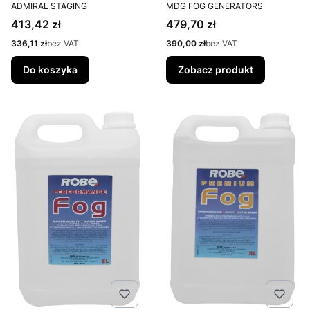
PRODUCENT
PRODUCENT
ADMIRAL STAGING
MDG FOG GENERATORS
Cena
Cena
413,42 zł
479,70 zł
Cena
Cena
336,11 zł
bez VAT
390,00 zł
bez VAT
Do koszyka
Zobacz produkt