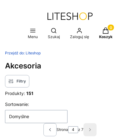
Produkty w koszy
Otwórz wyszukiwarkę
Menu
Szukaj
Zaloguj się
Koszyk
Przejdź do:
Liteshop
Akcesoria
Filtry
Produkty:
151
Lista produktów
Sortowanie:
Domyślne
Strona
z 7
Poprzednie produkty
Następne produkty