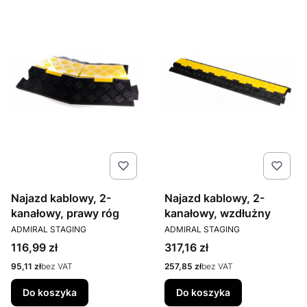
Najazd kablowy, 2-
Najazd kablowy, 2-
kanałowy, prawy róg
kanałowy, wzdłużny
PRODUCENT
PRODUCENT
ADMIRAL STAGING
ADMIRAL STAGING
Cena
Cena
116,99 zł
317,16 zł
Cena
Cena
95,11 zł
bez VAT
257,85 zł
bez VAT
Do koszyka
Do koszyka