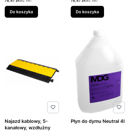
Cena
Cena
78,47 zł
bez VAT
78,47 zł
bez VAT
Do koszyka
Do koszyka
Najazd kablowy, 5-
Płyn do dymu Neutral 4l
kanałowy, wzdłużny