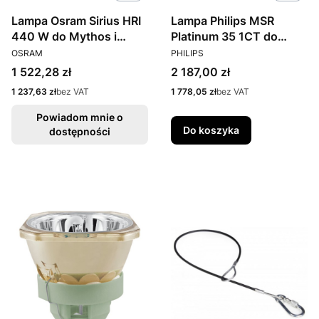
Lampa Osram Sirius HRI
Lampa Philips MSR
440 W do Mythos i
Platinum 35 1CT do
PRODUCENT
PRODUCENT
Sharpy
Alpha spot800
OSRAM
PHILIPS
Cena
Cena
1 522,28 zł
2 187,00 zł
Cena
Cena
1 237,63 zł
bez VAT
1 778,05 zł
bez VAT
Powiadom mnie o
Do koszyka
dostępności