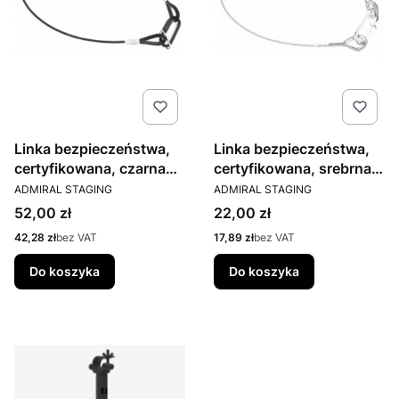
Linka bezpieczeństwa,
Linka bezpieczeństwa,
certyfikowana, czarna
certyfikowana, srebrna
PRODUCENT
PRODUCENT
60 cm 3 mm
60 cm 3 mm
ADMIRAL STAGING
ADMIRAL STAGING
Cena
Cena
52,00 zł
22,00 zł
Cena
Cena
42,28 zł
bez VAT
17,89 zł
bez VAT
Do koszyka
Do koszyka