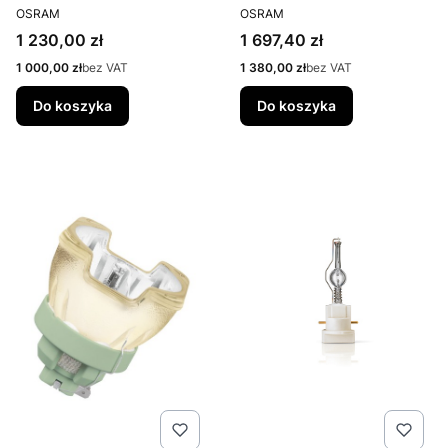
PRODUCENT
PRODUCENT
IT do Scenius
OSRAM
OSRAM
Cena
Cena
1 230,00 zł
1 697,40 zł
Cena
Cena
1 000,00 zł
bez VAT
1 380,00 zł
bez VAT
Do koszyka
Do koszyka