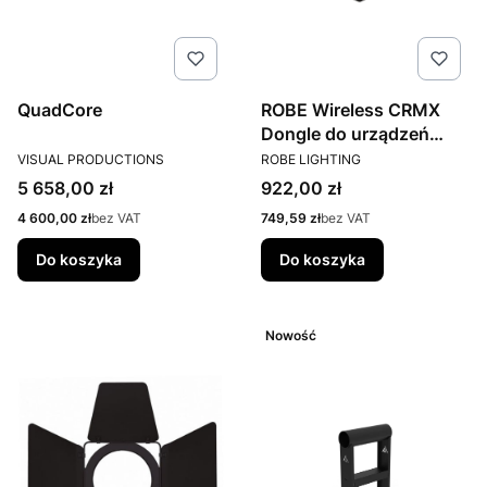
QuadCore
ROBE Wireless CRMX
Dongle do urządzeń
PRODUCENT
PRODUCENT
COMPACT
VISUAL PRODUCTIONS
ROBE LIGHTING
Cena
Cena
5 658,00 zł
922,00 zł
Cena
Cena
4 600,00 zł
bez VAT
749,59 zł
bez VAT
Do koszyka
Do koszyka
Nowość