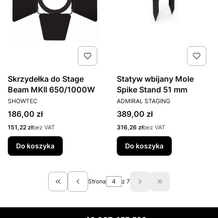
Skrzydełka do Stage
Statyw wbijany Mole
Beam MKII 650/1000W
Spike Stand 51 mm
PRODUCENT
PRODUCENT
SHOWTEC
ADMIRAL STAGING
Cena
Cena
186,00 zł
389,00 zł
Cena
Cena
151,22 zł
bez VAT
316,26 zł
bez VAT
Do koszyka
Do koszyka
Strona
z 7
Wróć do pierwszej strony z produktami
Przejdź do ostatn