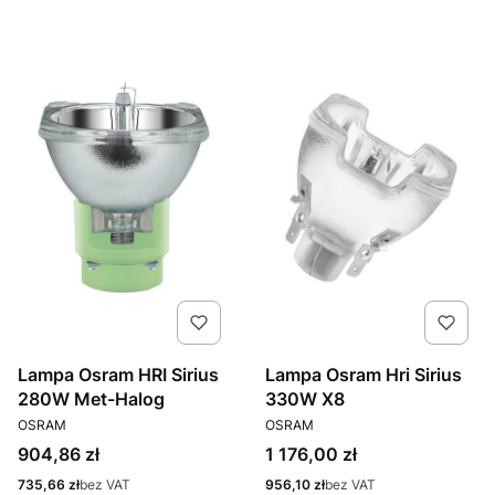
Lampa Osram HRI Sirius
Lampa Osram Hri Sirius
280W Met-Halog
330W X8
PRODUCENT
PRODUCENT
OSRAM
OSRAM
Cena
Cena
904,86 zł
1 176,00 zł
Cena
Cena
735,66 zł
bez VAT
956,10 zł
bez VAT