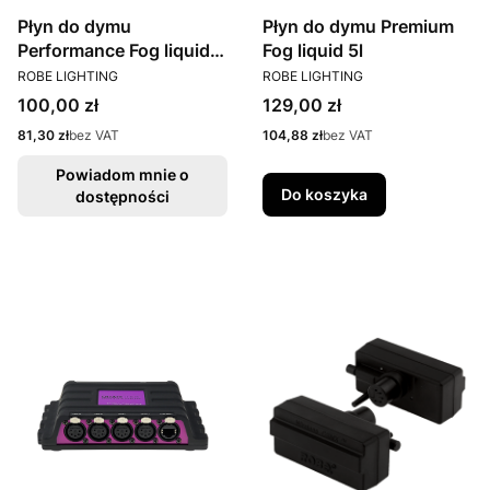
Płyn do dymu
Płyn do dymu Premium
Performance Fog liquid
Fog liquid 5l
PRODUCENT
PRODUCENT
5l
ROBE LIGHTING
ROBE LIGHTING
Cena
Cena
100,00 zł
129,00 zł
Cena
Cena
81,30 zł
bez VAT
104,88 zł
bez VAT
Powiadom mnie o
Do koszyka
dostępności